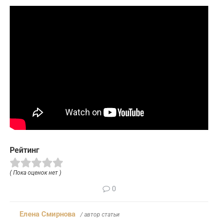
Рейтинг
( Пока оценок нет )
0
Елена Смирнова
/ автор статьи