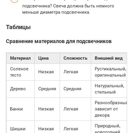
подсвечника? Свеча должна быть немного
меньше диаметра подсвечника.
Таблицы
Сравнение материалов для подсвечников
Материал
Цена
Сложность
Внешний вид
Соленое
Рустикальный,
Низкая
Легкая
тесто
оригинальный
Натуральный,
Дерево
Средняя
Средняя
стильный
Разнообразный,
Банки
Низкая
Легкая
зависит от
декора
Природный,
Шишки
Низкая
Легкая
новогодний