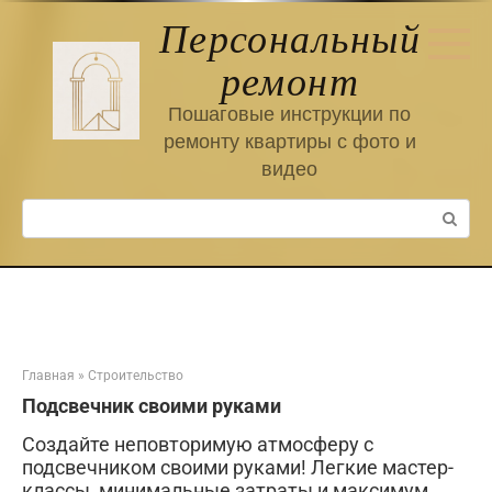
Перейти
Персональный
к
контенту
ремонт
Пошаговые инструкции по
ремонту квартиры с фото и
видео
Поиск:
Главная
»
Строительство
Подсвечник своими руками
Создайте неповторимую атмосферу с
подсвечником своими руками! Легкие мастер-
классы, минимальные затраты и максимум