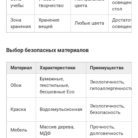
освещенны
учебы
творчество
цвета
стол
Зона
Хранение
Достаточн
Любые цвета
хранения
вещей
освещение
Выбор безопасных материалов
Материал
Характеристики
Преимущества
Бумажные,
Экологичность,
Обои
текстильные,
гипоаллергенность
бесшовные Eco
Экологичность,
Краска
Водоэмульсионная
безопасность
Массив дерева,
Прочность,
Мебель
МДФ
долговечность