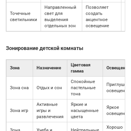
Направленный
Позволяет
Тр
Точечные
свет для
создать
пр
светильники
выделения
акцентное
ус
отдельных зон
освещение
Зонирование детской комнаты
Цветовая
Зона
Назначение
Освещение
гамма
Спокойные
Приглушен
Зона сна
Отдых и сон
пастельные
освещение
тона
Активные
Яркие и
Яркое
Зона игр
игры и
насыщенные
освещение
развлечения
цвета
Хорошо
Зона
Учеба и
Нейтральные