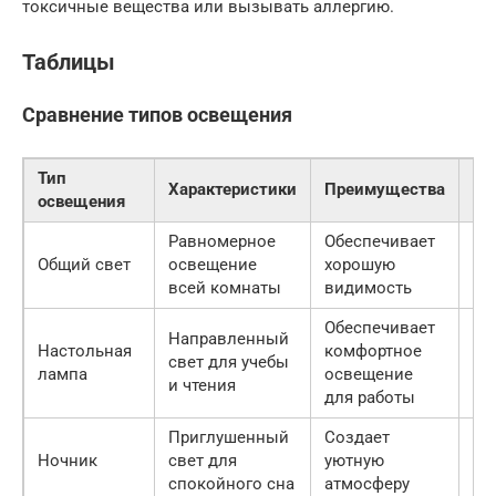
токсичные вещества или вызывать аллергию.
Таблицы
Сравнение типов освещения
Тип
Характеристики
Преимущества
Не
освещения
Равномерное
Обеспечивает
Мо
Общий свет
освещение
хорошую
сл
всей комнаты
видимость
ил
Обеспечивает
Направленный
Настольная
комфортное
Мо
свет для учебы
лампа
освещение
бл
и чтения
для работы
Приглушенный
Создает
Не
Ночник
свет для
уютную
ак
спокойного сна
атмосферу