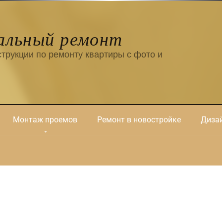
альный ремонт
трукции по ремонту квартиры с фото и
Монтаж проемов
Ремонт в новостройке
Дизай