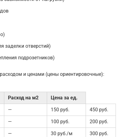
одов
о)
я заделки отверстий)
епления подрозетников)
 расходом и ценами (цены ориентировочные):
Расход на м2
Цена за ед.
—
150 руб.
450 руб.
—
100 руб.
200 руб.
—
30 руб./м
300 руб.