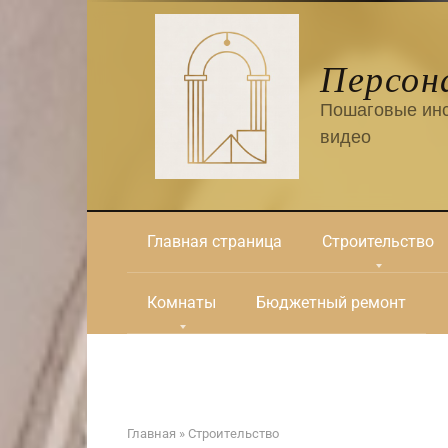
Перейти
к
контенту
Персон
Пошаговые инс
видео
Главная страница
Строительство
Комнаты
Бюджетный ремонт
Главная
»
Строительство