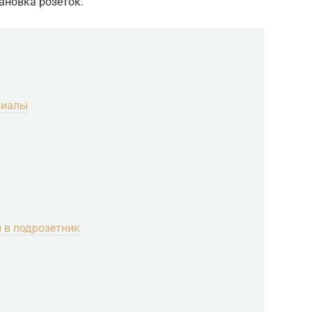
ановка розеток.
риалы
 в подрозетник