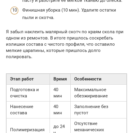
пасту и разотрите её мягкой тканью до блеска.
Финишная уборка (10 мин). Удалите остатки
пыли и скотча.
Я забыл наклеить малярный скотч по краям скола при
одном из ремонтов. В итоге пришлось соскребать
излишки состава с чистого профиля, что оставило
мелкие царапины, которые пришлось долго
полировать.
Этап работ
Время
Особенности
Подготовка и
40
Максимальное
очистка
мин
обезжиривание
Нанесение
40
Заполнение без
состава
мин
пустот
Отсутствие
до 24
Полимеризация
механических
ч