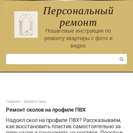
Перейти
Персональный
к
контенту
ремонт
Пошаговые инструкции по
ремонту квартиры с фото и
видео
Поиск:
Главная
»
Двери и окна
Ремонт сколов на профиле ПВХ
Надоел скол на профиле ПВХ? Рассказываем,
как восстановить пластик самостоятельно за
пару часов и сэкономить на мастере. Простые