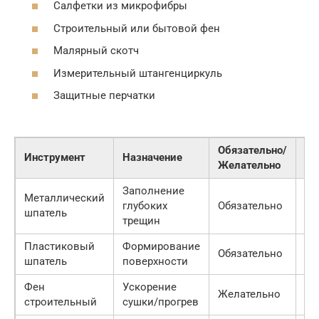
Салфетки из микрофибры
Строительный или бытовой фен
Малярный скотч
Измерительный штангенциркуль
Защитные перчатки
Обязательно/
Пр
Инструмент
Назначение
Желательно
це
Заполнение
Металлический
глубоких
Обязательно
20
шпатель
трещин
Пластиковый
Формирование
Обязательно
10
шпатель
поверхности
Фен
Ускорение
Желательно
15
строительный
сушки/прогрев