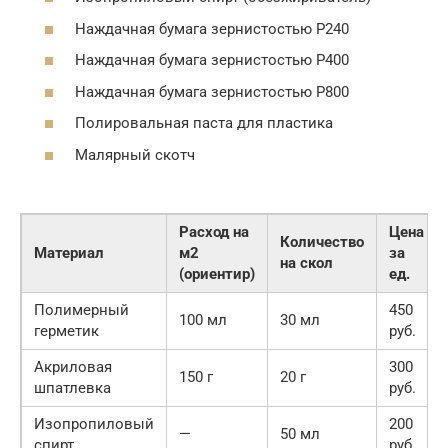
Наждачная бумага зернистостью P240
Наждачная бумага зернистостью P400
Наждачная бумага зернистостью P800
Полировальная паста для пластика
Малярный скотч
Расход на
Цена
Количество
Материал
м2
за
на скол
(ориентир)
ед.
Полимерный
450
100 мл
30 мл
герметик
руб.
Акриловая
300
150 г
20 г
шпатлевка
руб.
Изопропиловый
200
—
50 мл
спирт
руб.