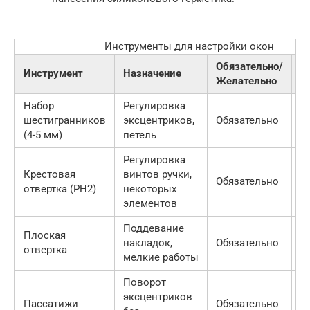
Инструменты для настройки окон
Обязательно/
П
Инструмент
Назначение
Желательно
це
Набор
Регулировка
шестигранников
эксцентриков,
Обязательно
2
(4-5 мм)
петель
Регулировка
Крестовая
винтов ручки,
Обязательно
1
отвертка (PH2)
некоторых
элементов
Поддевание
Плоская
накладок,
Обязательно
8
отвертка
мелкие работы
Поворот
эксцентриков
Пассатижи
Обязательно
2