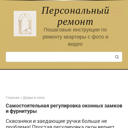
Перейти
Персональный
к
контенту
ремонт
Пошаговые инструкции по
ремонту квартиры с фото и
видео
Поиск:
Главная
»
Двери и окна
Самостоятельная регулировка оконных замков
и фурнитуры
Сквозняки и заедающие ручки больше не
проблема! Простая регулировка окон вернет