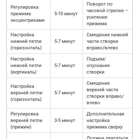
Поворот по
Регулировка
часовой стрелке –
прижима
5-10 минут
усиление
эксцентриками
прижима
Настройка
Смещение нижней
нижней петли
5-7 минут
части створки
(горизонталь)
вправо/влево
Настройка
Подъем/
нижней петли
5-7 минут
опускание
(вертикаль)
створки
Смещение
Настройка
верхней части
верхней петли
5-7 минут
створки вправо/
(горизонталь)
влево
Регулировка
Дополнительная
верхней петли
3-5 минут
настройка
(прижим)
прижима сверху
Должна двигаться