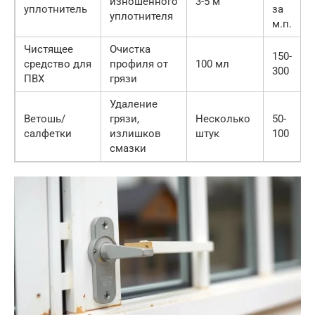
изношенного
3-5 м
уплотнитель
за
уплотнителя
м.п.
Чистящее
Очистка
150-
средство для
профиля от
100 мл
300
ПВХ
грязи
Удаление
Ветошь/
грязи,
Несколько
50-
салфетки
излишков
штук
100
смазки