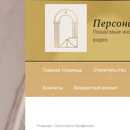
Перейти
к
контенту
Персон
Пошаговые инс
видео
Главная страница
Строительство
Комнаты
Бюджетный ремонт
Главная
»
Экология и биофилия