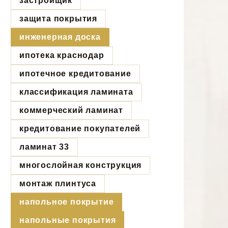
застройщик
защита покрытия
инженерная доска
ипотека краснодар
ипотечное кредитование
классификация ламината
коммерческий ламинат
кредитование покупателей
ламинат 33
многослойная конструкция
монтаж плинтуса
напольное покрытие
напольные покрытия