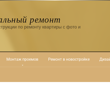
альный ремонт
трукции по ремонту квартиры с фото и
Монтаж проемов
Ремонт в новостройке
Дизай