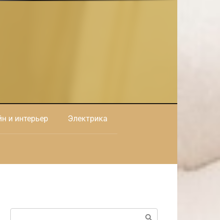
н и интерьер
Электрика
Поиск: