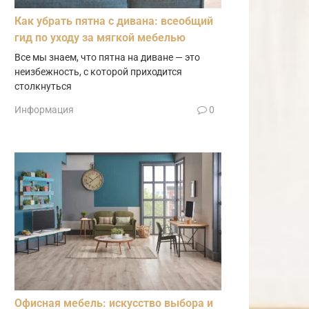
Как убрать пятна с дивана: всеобщий
гид по уходу за мягкой мебелью
Все мы знаем, что пятна на диване — это
неизбежность, с которой приходится
столкнуться
Информация
0
Офисная мебель: искусство выбора и