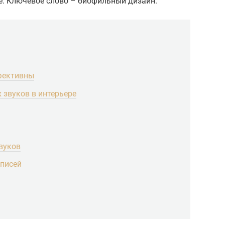
е. Ключевое слово – биофильный дизайн.
фективны
 звуков в интерьере
вуков
аписей