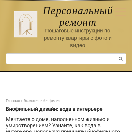
Перейти
Персональный
к
контенту
ремонт
Пошаговые инструкции по
ремонту квартиры с фото и
видео
Поиск:
Главная
»
Экология и биофилия
Биофильный дизайн: вода в интерьере
Мечтаете о доме, наполненном жизнью и
умиротворением? Узнайте, как вода в
интерьере, используя принципы биофильного