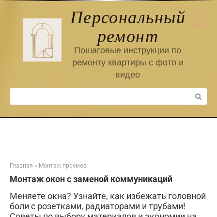
Перейти
Персональный
к
контенту
ремонт
Пошаговые инструкции по
ремонту квартиры с фото и
видео
Поиск:
Главная
»
Монтаж проемов
Монтаж окон с заменой коммуникаций
Меняете окна? Узнайте, как избежать головной
боли с розетками, радиаторами и трубами!
Советы по выбору материалов и экономии на