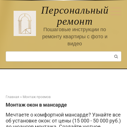
Перейти
Персональный
к
контенту
ремонт
Пошаговые инструкции по
ремонту квартиры с фото и
видео
Поиск:
Главная
»
Монтаж проемов
Монтаж окон в мансарде
Мечтаете о комфортной мансарде? Узнайте все
об установке окон: от цены (15 000 - 50 000 руб.)
до нюансов монтажа. Создайте уютное