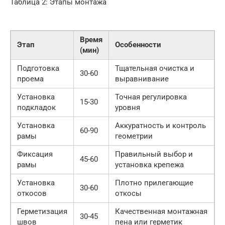
Таблица 2: Этапы монтажа
Время
Этап
Особенности
(мин)
Подготовка
Тщательная очистка и
30-60
проема
выравнивание
Установка
Точная регулировка
15-30
подкладок
уровня
Установка
Аккуратность и контроль
60-90
рамы
геометрии
Фиксация
Правильный выбор и
45-60
рамы
установка крепежа
Установка
Плотно прилегающие
30-60
откосов
откосы
Герметизация
Качественная монтажная
30-45
швов
пена или герметик