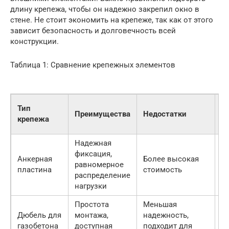
длину крепежа, чтобы он надежно закрепил окно в
стене. Не стоит экономить на крепеже, так как от этого
зависит безопасность и долговечность всей
конструкции.
Таблица 1: Сравнение крепежных элементов
Тип
Преимущества
Недостатки
П
крепежа
Надежная
фиксация,
Д
Анкерная
Более высокая
равномерное
о
пластина
стоимость
распределение
п
нагрузки
Простота
Меньшая
Д
Дюбель для
монтажа,
надежность,
о
газобетона
доступная
подходит для
н