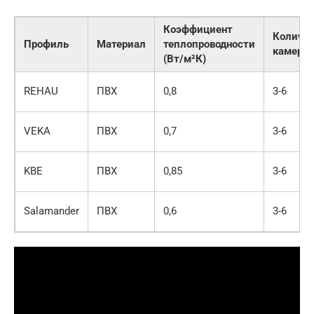
Коэффициент
Количес
Профиль
Материал
теплопроводности
камер
(Вт/м²К)
REHAU
ПВХ
0,8
3-6
VEKA
ПВХ
0,7
3-6
KBE
ПВХ
0,85
3-6
Salamander
ПВХ
0,6
3-6