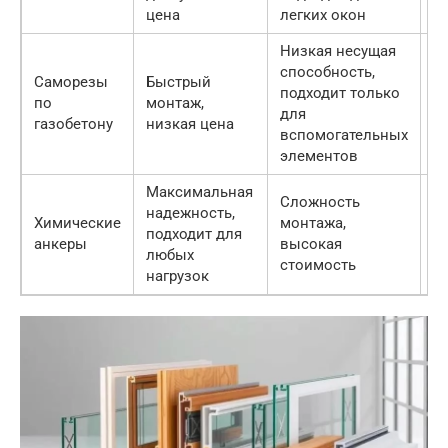
цена
легких окон
п
Низкая несущая
способность,
Саморезы
Быстрый
Д
подходит только
по
монтаж,
п
для
газобетону
низкая цена
о
вспомогательных
элементов
Максимальная
Сложность
надежность,
Д
Химические
монтажа,
подходит для
о
анкеры
высокая
любых
к
стоимость
нагрузок