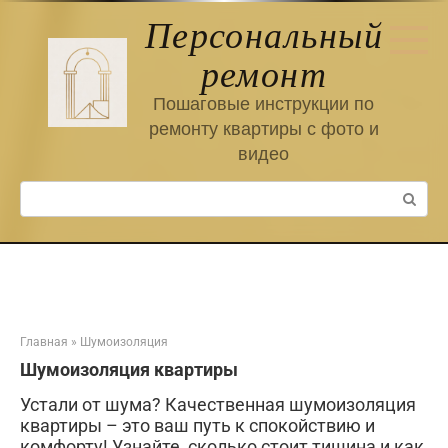
Перейти
Персональный
к
контенту
ремонт
Пошаговые инструкции по
ремонту квартиры с фото и
видео
Поиск:
Главная
»
Шумоизоляция
Шумоизоляция квартиры
Устали от шума? Качественная шумоизоляция
квартиры – это ваш путь к спокойствию и
комфорту! Узнайте, сколько стоит тишина и как