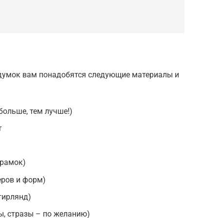
думок вам понадобятся следующие материалы и
больше, тем лучше!)
т
 рамок)
еров и форм)
гирлянд)
ы, стразы – по желанию)