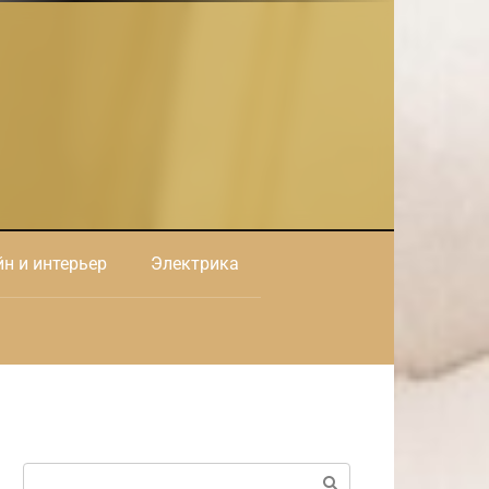
н и интерьер
Электрика
Поиск: