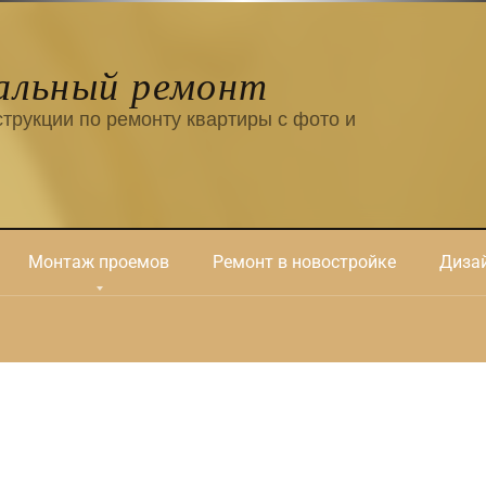
альный ремонт
трукции по ремонту квартиры с фото и
Монтаж проемов
Ремонт в новостройке
Дизай