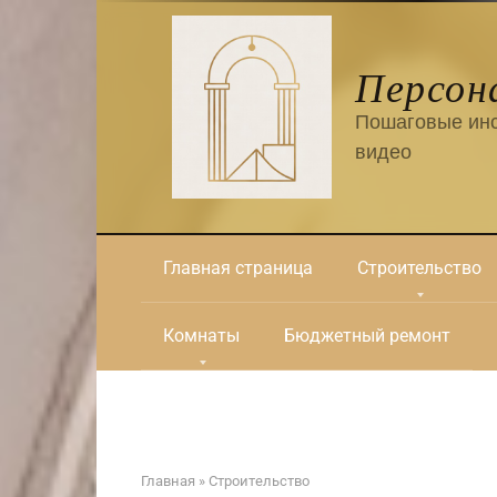
Перейти
к
контенту
Персон
Пошаговые инс
видео
Главная страница
Строительство
Комнаты
Бюджетный ремонт
Главная
»
Строительство