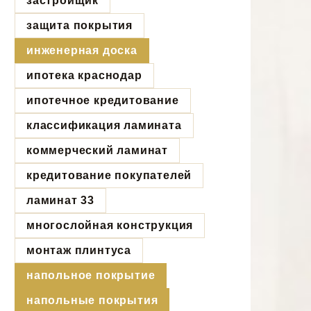
застройщик
защита покрытия
инженерная доска
ипотека краснодар
ипотечное кредитование
классификация ламината
коммерческий ламинат
кредитование покупателей
ламинат 33
многослойная конструкция
монтаж плинтуса
напольное покрытие
напольные покрытия