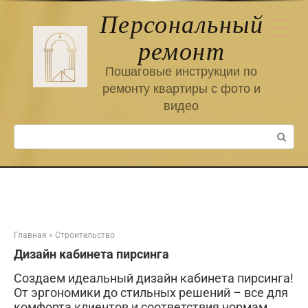
Перейти
Персональный
к
контенту
ремонт
Пошаговые инструкции по
ремонту квартиры с фото и
видео
Поиск:
Главная
»
Строительство
Дизайн кабинета пирсинга
Создаем идеальный дизайн кабинета пирсинга!
От эргономики до стильных решений – все для
комфорта клиентов и соответствия нормам