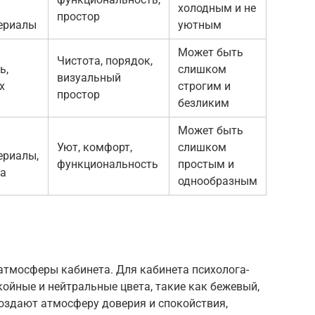
холодным и не
простор
ериалы
уютным
Может быть
Чистота, порядок,
ь,
слишком
визуальный
х
строгим и
простор
безликим
Может быть
Уют, комфорт,
слишком
ериалы,
функциональность
простым и
а
однообразным
атмосферы кабинета. Для кабинета психолога-
ойные и нейтральные цвета, такие как бежевый,
 создают атмосферу доверия и спокойствия,