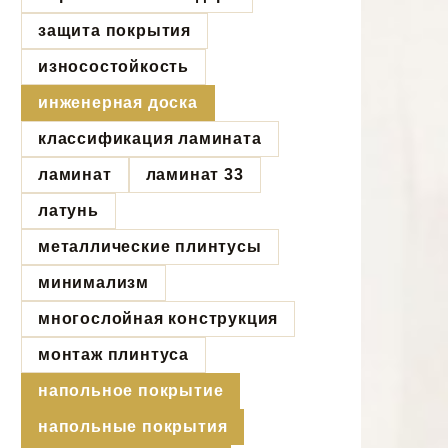
защита покрытия
износостойкость
инженерная доска
классификация ламината
ламинат
ламинат 33
латунь
металлические плинтусы
минимализм
многослойная конструкция
монтаж плинтуса
напольное покрытие
напольные покрытия