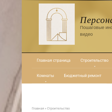
Перейти
к
контенту
Персон
Пошаговые инс
видео
Главная страница
Строительство
Комнаты
Бюджетный ремонт
Главная
»
Строительство