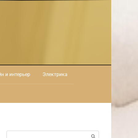
н и интерьер
Электрика
Поиск: