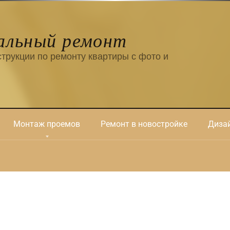
альный ремонт
трукции по ремонту квартиры с фото и
Монтаж проемов
Ремонт в новостройке
Дизай