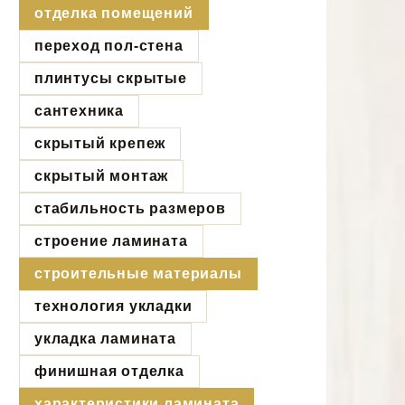
отделка помещений
переход пол-стена
плинтусы скрытые
сантехника
скрытый крепеж
скрытый монтаж
стабильность размеров
строение ламината
строительные материалы
технология укладки
укладка ламината
финишная отделка
характеристики ламината