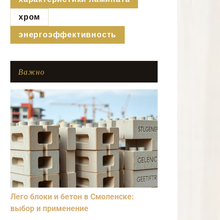
хром
энергоэффективность
Важно
Лего блоки и бетон в Смоленске:
выбор и применение