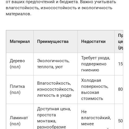
от ваших предпочтений и бюджета. Важно учитывать
влагостойкость, износостойкость и экологичность
материалов.
Прим
Материал
Преимущества
Недостатки
цена
(руб.
Требует ухода,
Дерево
Экологичность,
подвержено
1500-
(пол)
теплота, уют
гниению
Холодная
Влагостойкость,
Плитка
поверхность,
износостойкость,
800-3
(пол)
высокая
легкость в уходе
стоимость
Доступная цена,
Не
простота
Ламинат
влагостойкий,
монтажа,
500-1
(пол)
менее
разнообразие