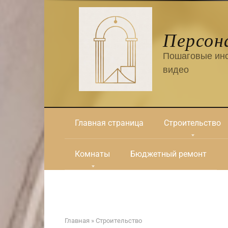
Перейти
к
контенту
Персон
Пошаговые инс
видео
Главная страница
Строительство
Комнаты
Бюджетный ремонт
Главная
»
Строительство