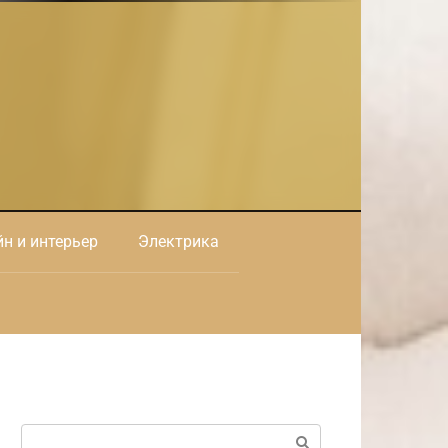
н и интерьер
Электрика
Поиск: