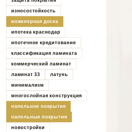
защита покрытия
износостойкость
инженерная доска
ипотека краснодар
ипотечное кредитование
классификация ламината
коммерческий ламинат
ламинат 33
латунь
минимализм
многослойная конструкция
напольное покрытие
напольные покрытия
новостройки