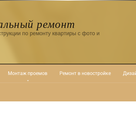
альный ремонт
трукции по ремонту квартиры с фото и
Монтаж проемов
Ремонт в новостройке
Дизай