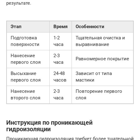
результате.
Этап
Время
Особенности
Подготовка
1-2
Тщательная очистка и
поверхности
часа
выравнивание
Нанесение
2-3
Равномерное покрытие
первого слоя
часа
Высыхание
24-48
Зависит от типа
первого слоя
часов
мастики
Нанесение
2-3
Повторение первого
второго слоя
часа
слоя
Инструкция по проникающей
гидроизоляции
Проникающая гидроизоляция требует более тщательной