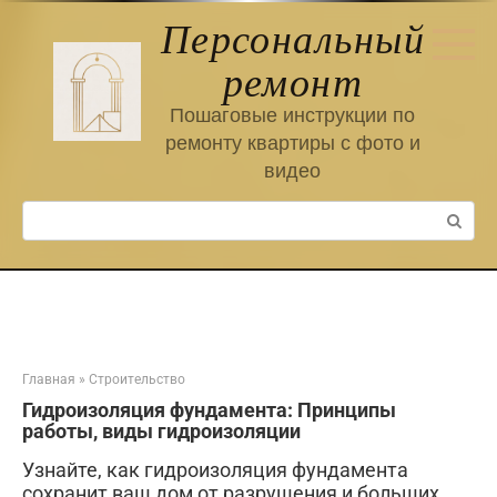
Перейти
Персональный
к
контенту
ремонт
Пошаговые инструкции по
ремонту квартиры с фото и
видео
Поиск:
Главная
»
Строительство
Гидроизоляция фундамента: Принципы
работы, виды гидроизоляции
Узнайте, как гидроизоляция фундамента
сохранит ваш дом от разрушения и больших