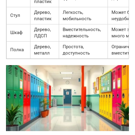
пластик
Дерево,
Легкость,
Может бы
Стул
пластик
мобильность
неудобны
Дерево,
Вместительность,
Может зан
Шкаф
ЛДСП
надежность
много мес
Дерево,
Простота,
Ограничен
Полка
металл
доступность
вместител