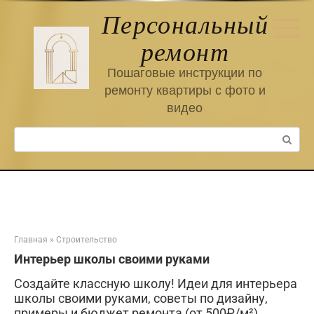
Перейти
Персональный
к
контенту
ремонт
Пошаговые инструкции по
ремонту квартиры с фото и
видео
Поиск:
Главная
»
Строительство
Интерьер школы своими руками
Создайте классную школу! Идеи для интерьера
школы своими руками, советы по дизайну,
примеры и бюджет ремонта (от 500₽/м²).