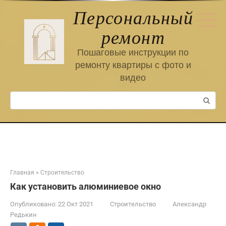
Перейти
Персональный
к
контенту
ремонт
Пошаговые инструкции по
ремонту квартиры с фото и
видео
Поиск:
Главная
»
Строительство
Как установить алюминиевое окно
Опубликовано:
22 Окт 2021
Строительство
Александр
Редькин