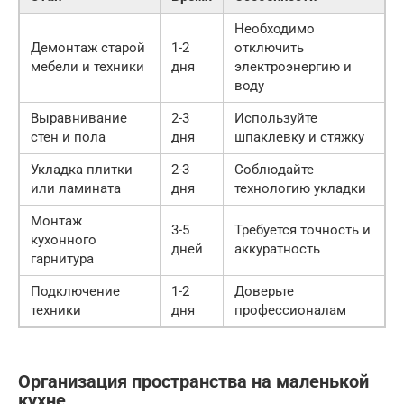
Необходимо
Демонтаж старой
1-2
отключить
мебели и техники
дня
электроэнергию и
воду
Выравнивание
2-3
Используйте
стен и пола
дня
шпаклевку и стяжку
Укладка плитки
2-3
Соблюдайте
или ламината
дня
технологию укладки
Монтаж
3-5
Требуется точность и
кухонного
дней
аккуратность
гарнитура
Подключение
1-2
Доверьте
техники
дня
профессионалам
Организация пространства на маленькой
кухне