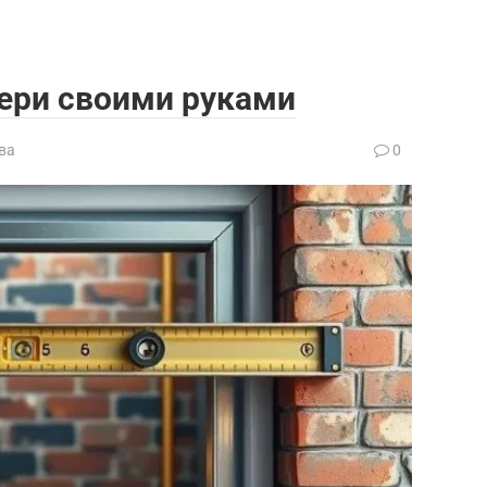
ери своими руками
ва
0