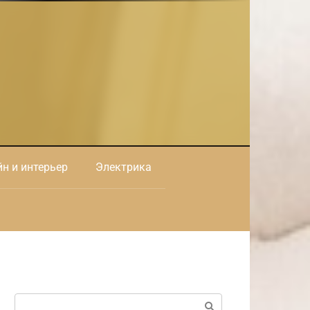
н и интерьер
Электрика
Поиск: