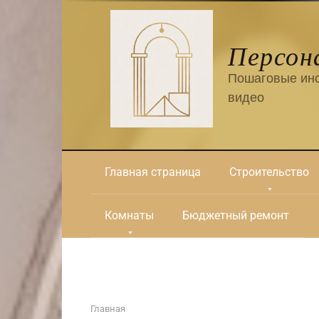
Перейти
к
контенту
Персон
Пошаговые инс
видео
Главная страница
Строительство
Комнаты
Бюджетный ремонт
Главная