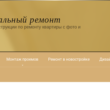
альный ремонт
трукции по ремонту квартиры с фото и
Монтаж проемов
Ремонт в новостройке
Дизай