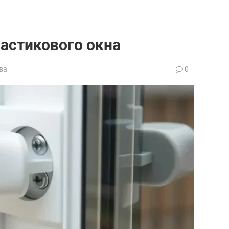
ластикового окна
ва
0